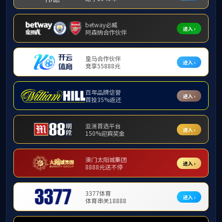
联系电话：
学院办公室主任 刘主任 020-6178783
3
学生工作办公室 韩主任 020-6178479
3
地址：广州市从化区温泉大道882号伟
德国际1949始于英国8教