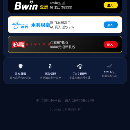
校园实践
2022—2024年参与筹办“商鹰杯”物流策划
大赛、财富管理大赛、三创赛、CFA全球投资
大赛、“京东杯”广东省大学生物流设计大赛、
“数智杯”数据分析大赛；